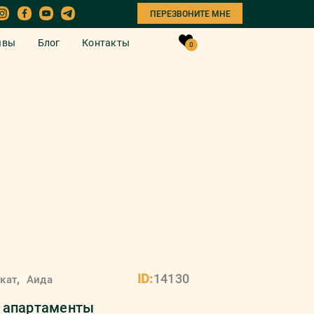
ПЕРЕЗВОНИТЕ МНЕ
ывы
Блог
Контакты
0
от новых к старым
Сортировать:
,
ID:
14130
кат
Аида
 апартаменты