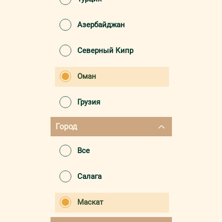
Азербайджан
Северный Кипр
Оман
Грузия
Город
Все
Салага
Маскат