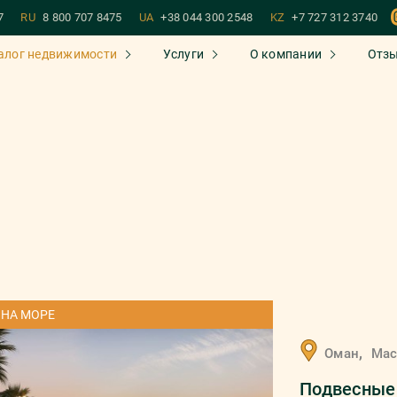
7
RU
8 800 707 8475
UA
+38 044 300 2548
KZ
+7 727 312 3740
алог недвижимости
Услуги
О компании
Отз
 НА МОРЕ
,
Оман
Мас
Подвесные