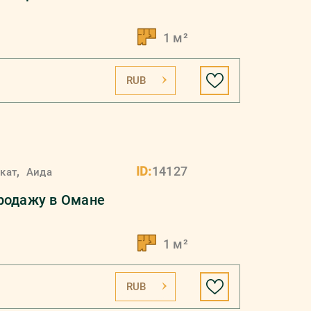
1 м²
RUB
,
ID:
14127
кат
Аида
родажу в Омане
1 м²
RUB