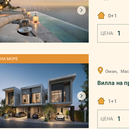
0+1
1
ЦЕНА:
 НА МОРЕ
,
Оман
Мас
Вилла на п
1+1
1
ЦЕНА: