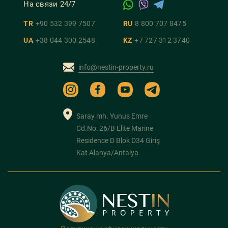
На связи 24/7
TR
+90 532 399 7507
RU
8 800 707 8475
UA
+38 044 300 2548
KZ
+7 727 312 3740
info@nestin-property.ru
Saray mh. Yunus Emre
Cd.No: 26/B Elite Marine
Residence D Blok D34 Giriş
Kat Alanya/Antalya