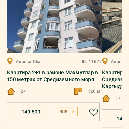
Аланья
Оба
ID:
11672
Аланья
Квартира 2+1 в районе Махмутлар в
Квартира 1
150 метрах от Средиземного моря.
Средиземн
Каргыджа
2+1
120 м²
1+1
140 500
RUB
143 