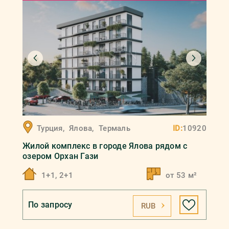
Турция
,
Ялова
,
Термаль
ID:
10920
Жилой комплекс в городе Ялова рядом с
озером Орхан Гази
1+1, 2+1
от 53 м²
По запросу
RUB