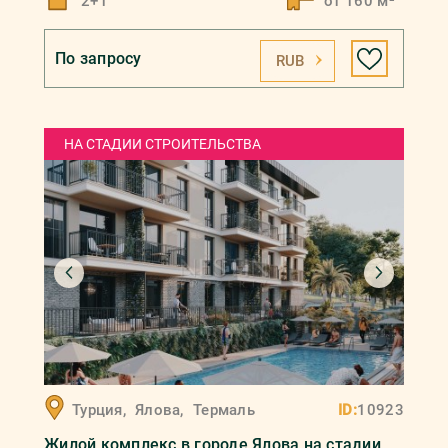
2+1
от 160 м²
По запросу
RUB
НА СТАДИИ СТРОИТЕЛЬСТВА
Турция
,
Ялова
,
Термаль
ID:
10923
Жилой комплекс в городе Ялова на стадии