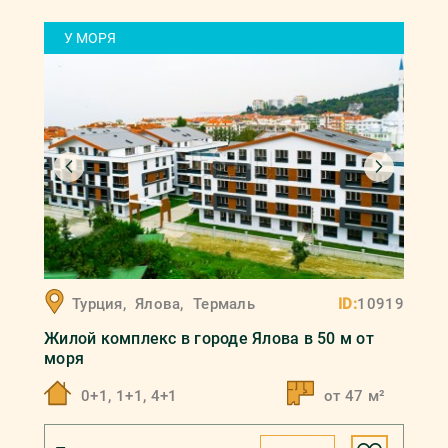
У МОРЯ
Турция
,
Ялова
,
Термаль
ID:
10919
Жилой комплекс в городе Ялова в 50 м от
моря
0+1, 1+1, 4+1
от 47 м²