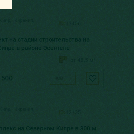
,
,
Кипр
Кирения
ID:
13456
кт на стадии строительства на
ипре в районе Эсентепе
от 48,5 м²
 500
RUB
,
,
Кипр
Кирения
ID:
12135
лекс на Северном Кипре в 300 м