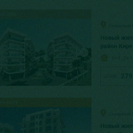
ЫЙ ДОМ
Северный 
Новый жил
район Кире
1+1, 2+1
279
ЦЕНА:
 НА МОРЕ
Северный 
Новый жил