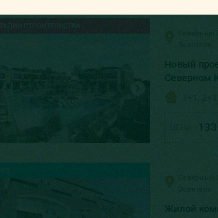
СТАДИИ СТРОИТЕЛЬСТВА
Северный 
Эсентепе
Новый прое
Северном К
1+1, 2+1
133
ЦЕНА:
ОРЯ
Северный 
Эсентепе
Жилой комп