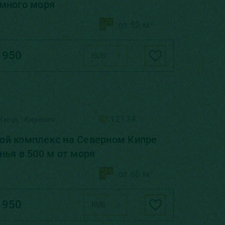
много моря
от 52 м²
 950
RUB
,
,
ID:
12134
Кипр
Кирения
ой комплекс на Северном Кипре
нья в 500 м от моря
от 60 м²
 950
RUB