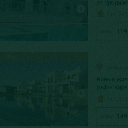
от Средизе
1+1, 2+1
119
ЦЕНА:
ЫЙ ДОМ
Северный 
Новый жил
район Кире
1+1, 2+1
149
ЦЕНА: