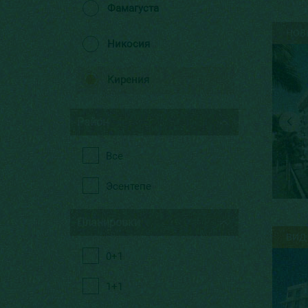
Фамагуста
НОВ
Никосия
Кирения
Район
Все
Эсентепе
Планировки
ВИД
0+1
1+1