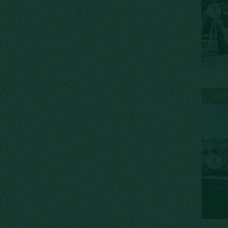
паровая комната
спа-салон
сауна
хамам
НОВ
фитнес зал
аквапарк
зимний подогреваемый
бассейн
открытый плавательный
бассейн
беседка для барбекю
охрана