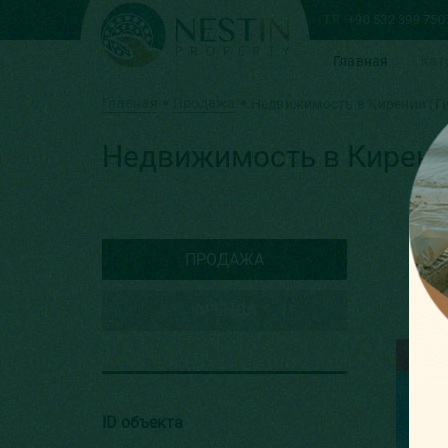
TR
+90 532 399 750
Главная
Кат
Главная
Продажа
Недвижимость в Кирении (Ги
Недвижимость в Кирении
ПРОДАЖА
АРЕНДА
НА 
ID объекта