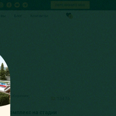
ПЕРЕЗВОНИТЕ МНЕ
ывы
Блог
Контакты
0
от новых к старым
Сортировать:
,
,
Кипр
Кирения
ID:
13476
й комплекс на стадии