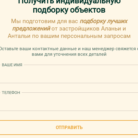
Получить индивидуальную
строительс
подборку объектов
Эсентепе
1+1, 2+1
Мы подготовим для вас
подборку лучших
предложений
от застройщиков Аланьи и
155
Антальи по вашим персональным запросам
ЦЕНА:
Оставьте ваши контактные данные и наш менеджер свяжется 
вами для уточнения всех деталей
СТАДИИ СТРОИТЕЛЬСТВА
ВАШЕ ИМЯ
Северный 
Эсентепе
Новый прое
ТЕЛЕФОН
Северном К
1+1
119
ЦЕНА:
ОТПРАВИТЬ