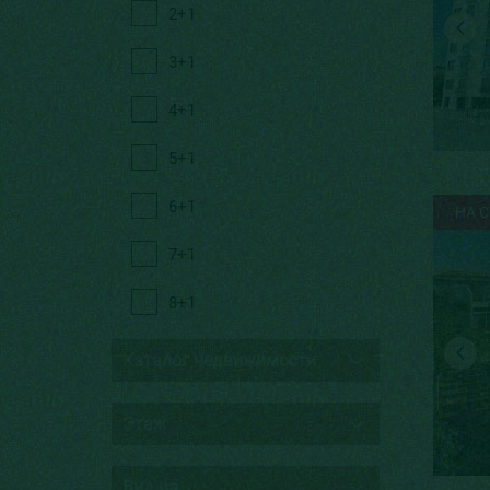
2+1
3+1
4+1
5+1
6+1
НА 
7+1
8+1
Каталог недвижимости
С видом на море
Этаж
От собственника
Не первый
Вид на