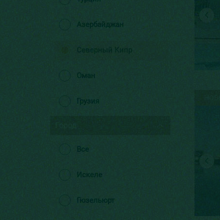
Азербайджан
Северный Кипр
Оман
НОВ
Грузия
Город
Все
Искеле
Гюзельюрт