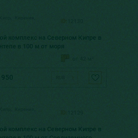
,
,
Кипр
Кирения
ID:
12130
й комплекс на Северном Кипре в
нтепе в 100 м от моря
от 42 м²
 950
RUB
,
,
Кипр
Кирения
ID:
12129
й комплекс на Северном Кипре в
нтепе в 100 м от Средиземного