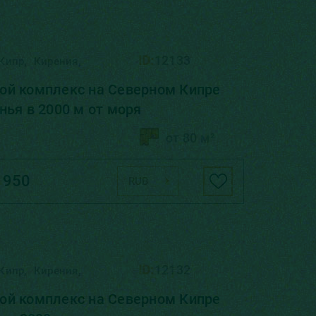
,
,
ID:
12133
Кипр
Кирения
ой комплекс на Северном Кипре
нья в 2000 м от моря
от 80 м²
 950
RUB
,
,
ID:
12132
Кипр
Кирения
ой комплекс на Северном Кипре