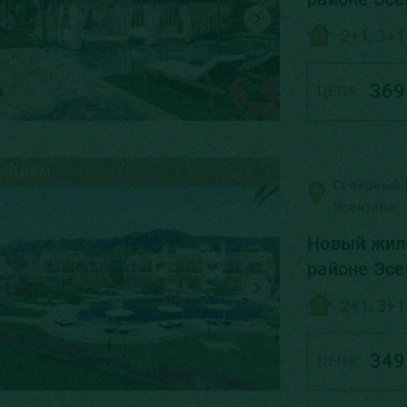
моря
2+1, 3+1
369
ЦЕНА:
ЫЙ ДОМ
Северный 
Эсентепе
Новый жило
районе Эсе
2+1, 3+1
349
ЦЕНА: