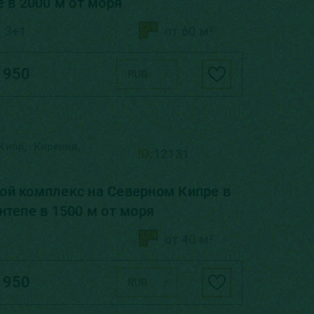
е в 2000 м от моря
, 3+1
от 60 м²
 950
RUB
,
,
Кипр
Кирения
ID:
12131
й комплекс на Северном Кипре в
нтепе в 1500 м от моря
от 40 м²
 950
RUB