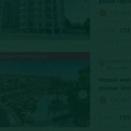
район Гирн
1+1, 2+1
174
ЦЕНА:
СТАДИИ СТРОИТЕЛЬСТВА
Северный 
Эсентепе
Новый жило
районе Эсе
1+1, 2+1
159
ЦЕНА: