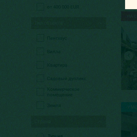
от 400 000 EUR
НА 
Тип объекта
Пентхаус
Вилла
Квартира
Садовый дуплекс
Коммерческое
помещение
Земля
У М
Страна
Турция