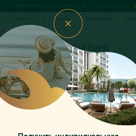
7
RU
8 800 707 8475
UA
+38 044 300 2548
KZ
+7 727 312 3740
алог недвижимости
Услуги
О компании
Отз
рне), Северный Кипр
 (Гирне), Северный Кипр
СТАДИИ СТРОИТЕЛЬСТВА
Северный 
Эсентепе
Новый жило