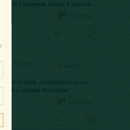
тва на Северном Кипре в районе
от 82,3 м²
 000
RUB
с
,
,
Кипр
Кирения
ID:
13474
кт на стадии строительства на
ипре в районе Эсентепе
от 44,5 м²
 000
RUB