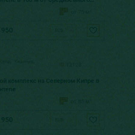
от 75 м²
 950
RUB
,
,
Кипр
Кирения
ID:
12128
й комплекс на Северном Кипре в
нтепе
от 85 м²
 950
RUB