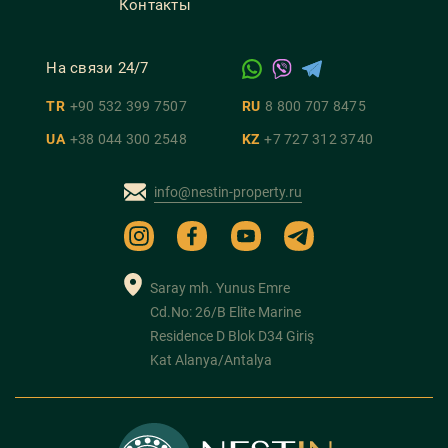
Контакты
На связи 24/7
TR
+90 532 399 7507
RU
8 800 707 8475
UA
+38 044 300 2548
KZ
+7 727 312 3740
info@nestin-property.ru
Saray mh. Yunus Emre
Cd.No: 26/B Elite Marine
Residence D Blok D34 Giriş
Kat Alanya/Antalya