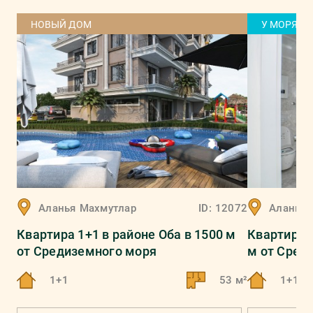
НОВЫЙ ДОМ
У МОРЯ
Аланья
Махмутлар
ID:
12072
Аланья
Квартира 1+1 в районе Оба в 1500 м
Квартира 1
от Средиземного моря
м от Сред
1+1
53 м²
1+1