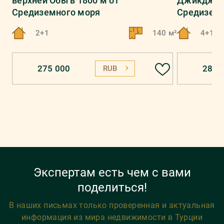
верхней Обы в 1800 м от
Джикджилл
Средиземного моря
Средиземн
2+1
140 м²
4+1
275 000
286 
RUB
Экспертам есть чем с вами
поделиться!
В наших письмах только проверенная и актуальная
информация из мира недвижимости в Турции