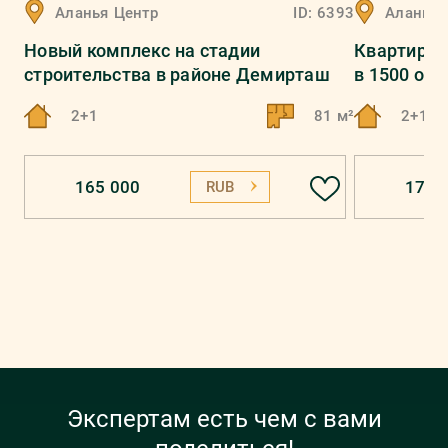
Аланья
Центр
ID:
6393
Аланья
Новый комплекс на стадии
Квартира 
строительства в районе Демирташ
в 1500 от
2+1
81 м²
2+1
165 000
170 
RUB
Экспертам есть чем с вами