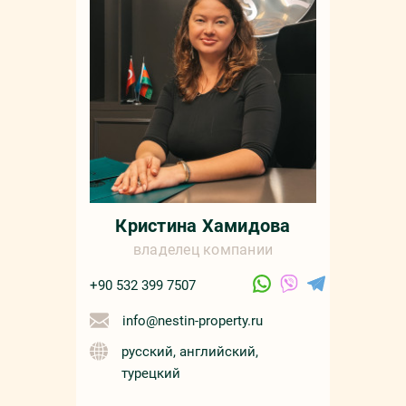
+90 532 4
sale
русс
Кристина Хамидова
владелец компании
+90 532 399 7507
info@nestin-property.ru
русский, английский,
турецкий