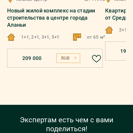
Новый жилой комплекс на стадии
Квартира 2
строительства в центре города
от Средиз
Аланьи
2+1
1+1, 2+1, 3+1, 5+1
от 65 м²
194 
209 000
RUB
Экспертам есть чем с вами
поделиться!