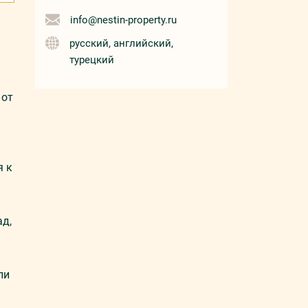
info@nestin-property.ru
русский, английский,
турецкий
 от
я к
ад,
ли