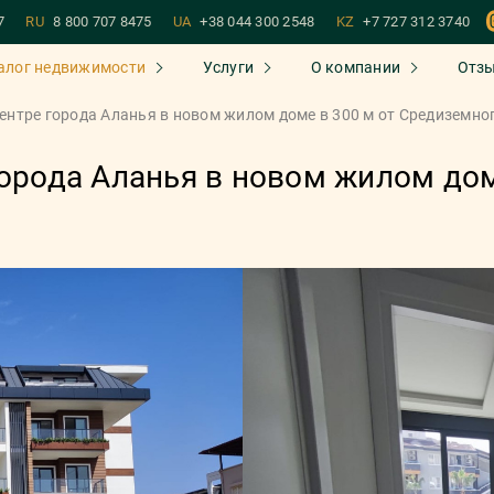
7
RU
8 800 707 8475
UA
+38 044 300 2548
KZ
+7 727 312 3740
алог недвижимости
Услуги
О компании
Отз
центре города Аланья в новом жилом доме в 300 м от Средиземно
города Аланья в новом жилом дом