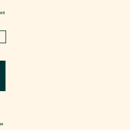
ия
ми