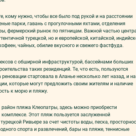
, кому нужно, чтобы все было под рукой и на расстоянии
еные парки, гавань с прогулочными яхтами, отделения
тры, фермерский рынок по пятницам. Важной частью центр
тентичной турецкой, но и европейской, китайской, индийск
кофеен, чайных, обилие вкусного и свежего фастфуда.
лексов с обширной инфраструктурой, бассейнами больших
роительства таких резиденций. Те, что есть, пользуются
реновации стартовала в Аланье несколько лет назад, и на
ции, которые могут предложить своим жителям и наличие
ость к морю и пляжу.
 район пляжа Клеопатры, здесь можно приобрести
м комплексе. Этот пляж пользуется заслуженной
турецкой Ривьере за счет чистоты воды, песка, просторно
дного спорта и развлечений, бары на пляже, теннисные