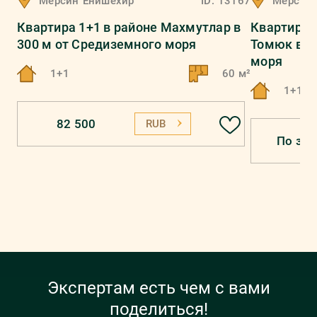
Мерсин
Енишехир
ID:
13167
Мерсин
Квартира 1+1 в районе Махмутлар в
Квартира 
300 м от Средиземного моря
Томюк в 2
моря
1+1
60 м²
1+1
82 500
RUB
По зап
Экспертам есть чем с вами
поделиться!