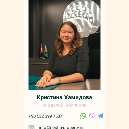
Мар
+90 532 4
sale
русс
Кристина Хамидова
владелец компании
+90 532 399 7507
info@nestin-property.ru