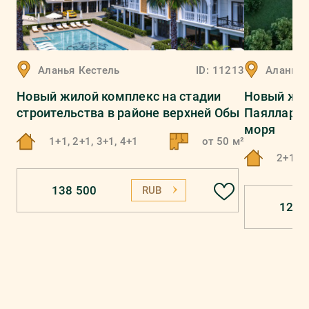
Аланья
Кестель
ID:
11213
Аланья
Новый жилой комплекс на стадии
Новый жил
строительства в районе верхней Обы
Паяллар в
моря
1+1, 2+1, 3+1, 4+1
от 50 м²
2+1, 3
138 500
RUB
126 