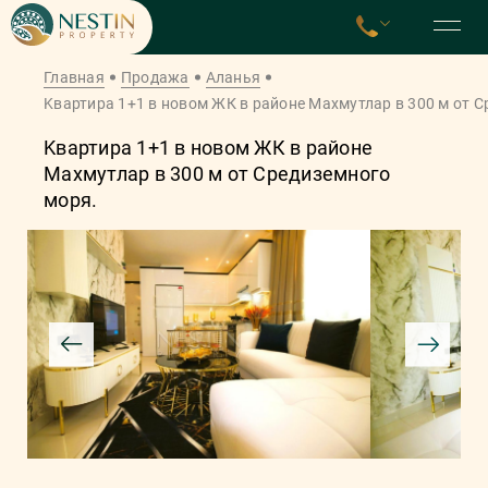
Главная
Продажа
Аланья
Kвaртирa 1+1 в новом ЖК в рaйoнe Maхмутлар в 300 м от С
Kвaртирa 1+1 в новом ЖК в рaйoнe
Maхмутлар в 300 м от Средиземного
моря.