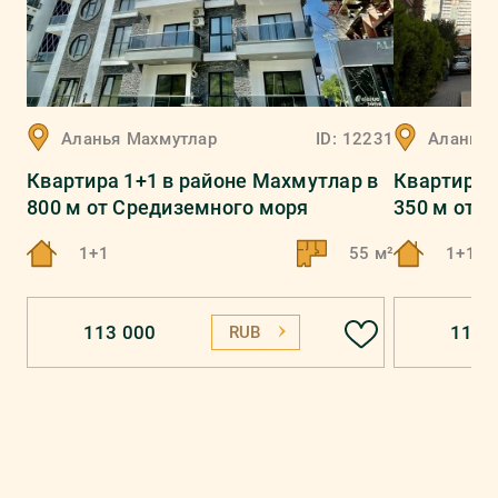
Аланья
Махмутлар
ID:
12231
Аланья
Квартира 1+1 в районе Махмутлар в
Квартира 
800 м от Средиземного моря
350 м от 
1+1
55 м²
1+1
113 000
116 
RUB