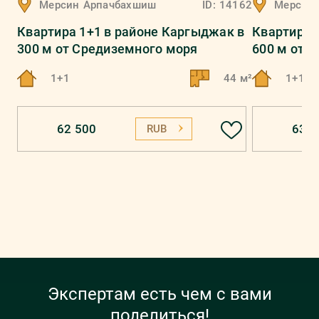
Мерсин
Арпачбахшиш
ID:
14162
Мерсин
Квартира 1+1 в районе Каргыджак в
Квартира 
300 м от Средиземного моря
600 м от 
1+1
44 м²
1+1
62 500
63 5
RUB
Экспертам есть чем с вами
поделиться!