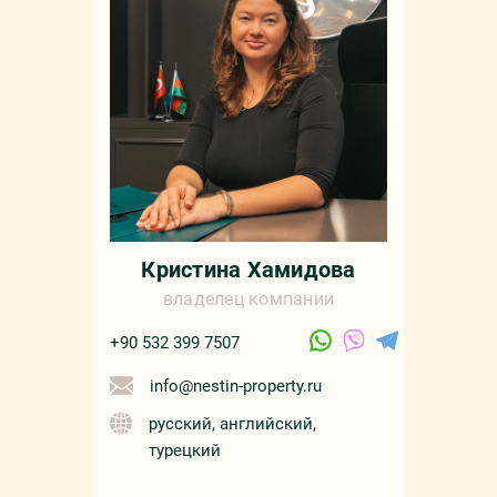
+90 532 4
sale
русс
Кристина Хамидова
владелец компании
+90 532 399 7507
info@nestin-property.ru
русский, английский,
турецкий