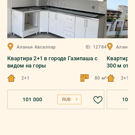
Аланья
Авсаллар
ID:
12784
Аланья
Квартира 2+1 в городе Газипаша с
Квартира 
видом на горы
300 м от 
2+1
80 м²
2+1
101 000
101 
RUB