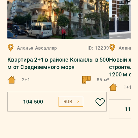
Аланья
Авсаллар
ID:
12239
Аланья
Квартира 2+1 в районе Конаклы в 500
Новый жил
м от Средиземного моря
строительс
1200 м от
2+1
85 м²
1+1, 2
104 500
RUB
115 