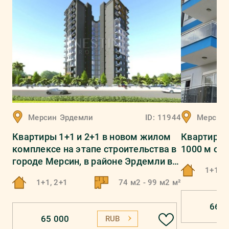
Мерсин
Эрдемли
ID:
11944
Мерсин
Квартиры 1+1 и 2+1 в нoвом жилoм
Квартира 
кoмплeксе нa этaпe стрoитeльствa в
1000 м от
гoрoдe Мeрсин, в рaйoнe Эрдeмли в
1+1
620 метрах oт мoря.
1+1, 2+1
74 м2 - 99 м2 м²
66 0
65 000
RUB