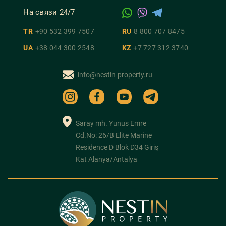
На связи 24/7
TR
+90 532 399 7507
RU
8 800 707 8475
UA
+38 044 300 2548
KZ
+7 727 312 3740
info@nestin-property.ru
Saray mh. Yunus Emre
Cd.No: 26/B Elite Marine
Residence D Blok D34 Giriş
Kat Alanya/Antalya