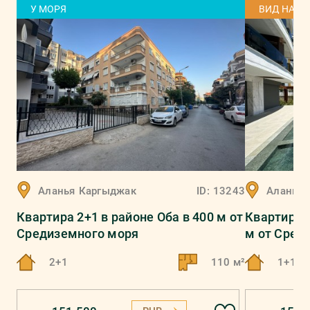
У МОРЯ
ВИД НА М
Аланья
Каргыджак
ID:
13243
Аланья
Квартира 2+1 в районе Оба в 400 м от
Квартира 1
Средиземного моря
м от Сред
2+1
110 м²
1+1