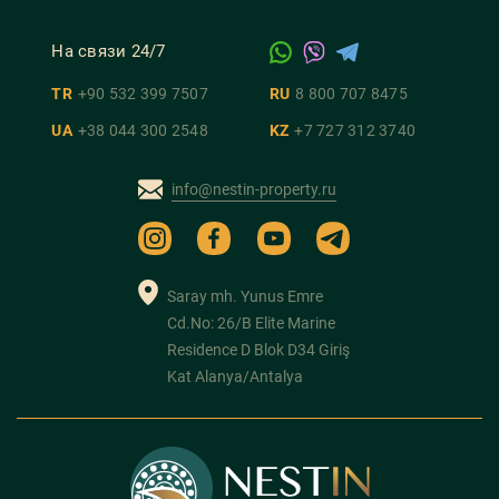
На связи 24/7
TR
+90 532 399 7507
RU
8 800 707 8475
UA
+38 044 300 2548
KZ
+7 727 312 3740
info@nestin-property.ru
Saray mh. Yunus Emre
Cd.No: 26/B Elite Marine
Residence D Blok D34 Giriş
Kat Alanya/Antalya