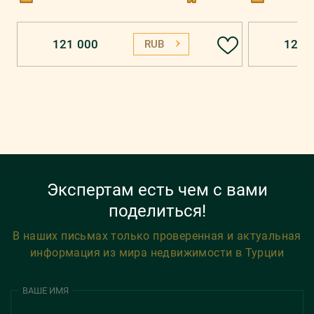
121 000
129 
RUB
Экспертам есть чем с вами
поделиться!
В наших письмах только проверенная и актуальная
информация из мира недвижимости в Турции
ВАШЕ ИМЯ