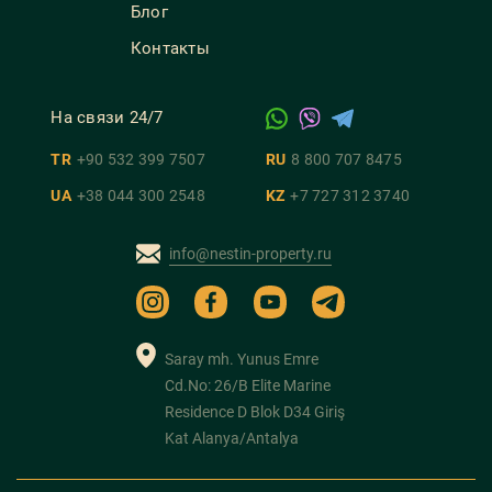
Блог
Контакты
На связи 24/7
TR
+90 532 399 7507
RU
8 800 707 8475
UA
+38 044 300 2548
KZ
+7 727 312 3740
info@nestin-property.ru
Saray mh. Yunus Emre
Cd.No: 26/B Elite Marine
Residence D Blok D34 Giriş
Kat Alanya/Antalya