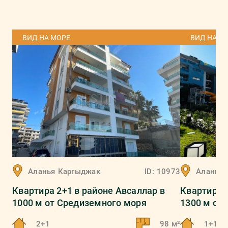
ВИД НА МОРЕ
ВИД НА М
Аланья
Каргыджак
ID:
10973
Аланья
Квартира 2+1 в районе Авсаллар в
Квартира 
1000 м от Средиземного моря
1300 м от
2+1
98 м²
1+1