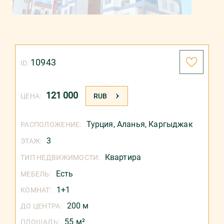
10943
ID:
121 000
ЦЕНА:
RUB
Турция
,
Аланья
,
Каргыджак
РАСПОЛОЖЕНИЕ:
3
ЭТАЖ:
Квартира
ТИП НЕДВИЖИМОСТИ:
Есть
МЕБЕЛЬ:
1+1
КОМНАТ:
200 м
ДО ЦЕНТРА:
55 м²
ПЛОЩАДЬ: