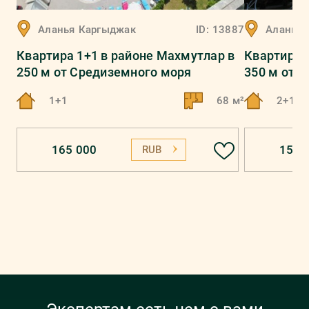
Аланья
Каргыджак
ID:
13887
Аланья
Квартира 1+1 в районе Махмутлар в
Квартира 
250 м от Средиземного моря
350 м от 
1+1
68 м²
2+1
165 000
151 
RUB