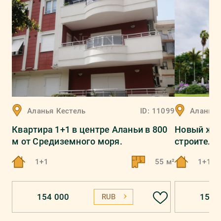
Аланья
Кестель
ID:
11099
Аланья
Квартира 1+1 в центре Аланьи в 800
Новый жил
м от Средиземного моря.
строитель
1+1
55 м²
1+1, 2
154 000
150 
RUB