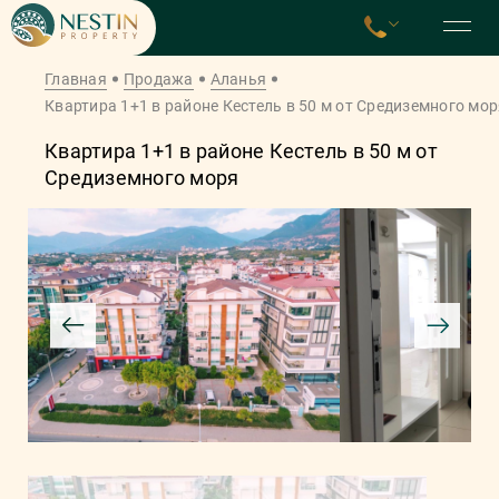
Главная
Продажа
Аланья
Квартира 1+1 в районе Кестель в 50 м от Средиземного мор
Квартира 1+1 в районе Кестель в 50 м от
Средиземного моря
Получить индивидуальную
подборку объектов
Оставьте ваши контактные данные и наш менеджер
свяжется с вами для уточнения всех деталей
ВАШЕ ИМЯ
ТЕЛЕФОН