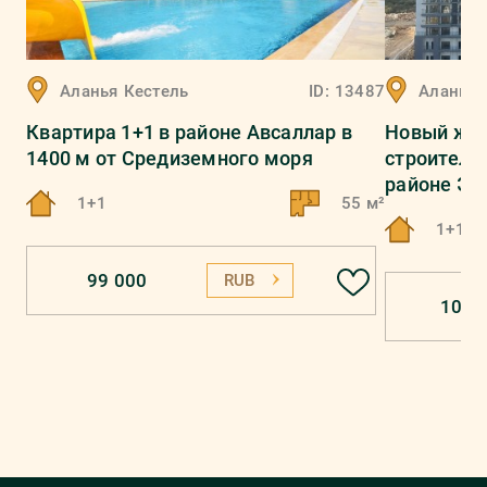
Аланья
Кестель
ID:
13487
Аланья
Квартира 1+1 в районе Авсаллар в
Новый жил
1400 м от Средиземного моря
строительс
районе Эр
1+1
55 м²
1+1, 2
99 000
RUB
107 