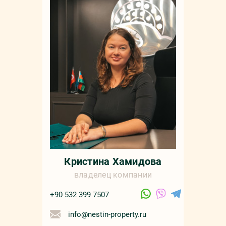
Мар
+90 532 4
sale
русс
Кристина Хамидова
владелец компании
+90 532 399 7507
info@nestin-property.ru