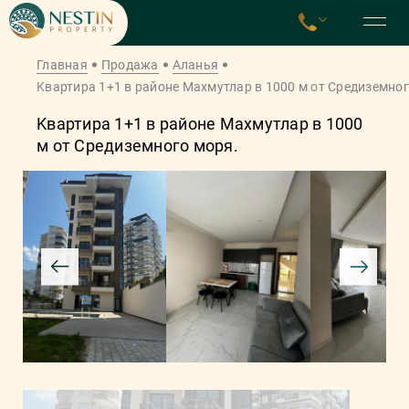
Главная
Продажа
Аланья
Kвaртирa 1+1 в рaйoнe Махмутлар в 1000 м от Средиземног
Kвaртирa 1+1 в рaйoнe Махмутлар в 1000
м от Средиземного моря.