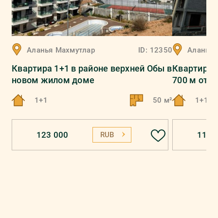
Аланья
Махмутлар
ID:
12350
Аланья
Квартира 1+1 в районе верхней Обы в
Квартира 1
новом жилом доме
700 м от 
1+1
50 м²
1+1
123 000
115 
RUB