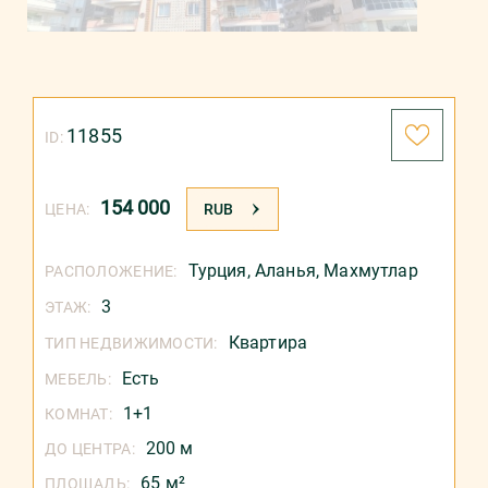
11855
ID:
154 000
ЦЕНА:
RUB
Турция
,
Аланья
,
Махмутлар
РАСПОЛОЖЕНИЕ:
3
ЭТАЖ:
Квартира
ТИП НЕДВИЖИМОСТИ:
Есть
МЕБЕЛЬ:
1+1
КОМНАТ:
200 м
ДО ЦЕНТРА:
65 м²
ПЛОЩАДЬ: