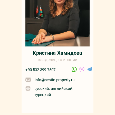
sale
русс
Кристина Хамидова
владелец компании
+90 532 399 7507
info@nestin-property.ru
русский, английский,
турецкий