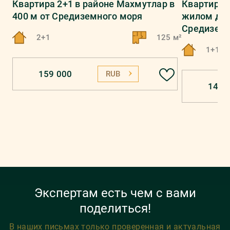
Квартира 2+1 в районе Махмутлар в
Квартира 1
400 м от Средиземного моря
жилом дом
Средиземн
2+1
125 м²
1+1
159 000
RUB
148 
Экспертам есть чем с вами
поделиться!
В наших письмах только проверенная и актуальная