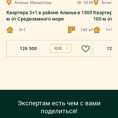
Аланья
Махмутлар
ID:
9240
Аланья
Квартира 3+1 в районе Аланьи в 1500
Квартира 
м от Средиземного моря
100 м от 
3+1
140 м²
1+1
126 500
121 
RUB
Экспертам есть чем с вами
поделиться!