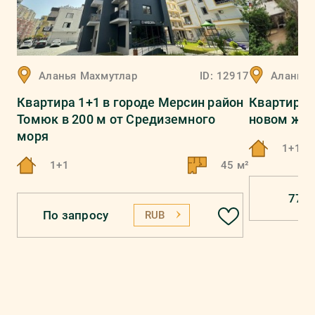
Аланья
Махмутлар
ID:
12917
Аланья
Квартира 1+1 в городе Мерсин район
Квартира 
Томюк в 200 м от Средиземного
новом жи
моря
1+1
1+1
45 м²
77 0
По запросу
RUB