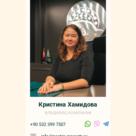
Мар
+90 532 4
sale
русс
Кристина Хамидова
владелец компании
+90 532 399 7507