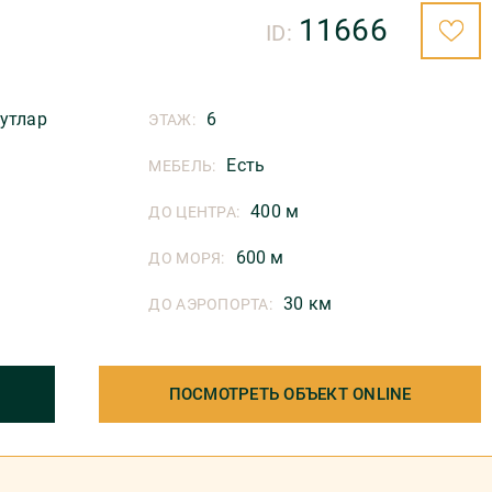
11666
ID:
утлар
6
ЭТАЖ:
Есть
МЕБЕЛЬ:
400 м
ДО ЦЕНТРА:
600 м
ДО МОРЯ:
30 км
ДО АЭРОПОРТА:
ПОСМОТРЕТЬ ОБЪЕКТ ONLINE