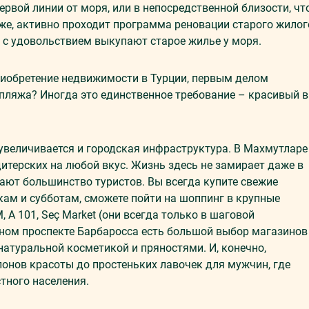
ервой линии от моря, или в непосредственной близости, чт
кже, активно проходит программа реновации старого жилог
 с удовольствием выкупают старое жилье у моря.
риобретение недвижимости в Турции, первым делом
пляжа? Иногда это единственное требование – красивый 
 увеличивается и городская инфраструктура. В Махмутларе
дитерских на любой вкус. Жизнь здесь не замирает даже в
жают большинство туристов. Вы всегда купите свежие
ам и субботам, сможете пойти на шоппинг в крупные
, A 101, Seç Market (они всегда только в шаговой
ьном проспекте Барбаросса есть большой выбор магазинов
 натуральной косметикой и пряностями. И, конечно,
онов красоты до простеньких лавочек для мужчин, где
тного населения.