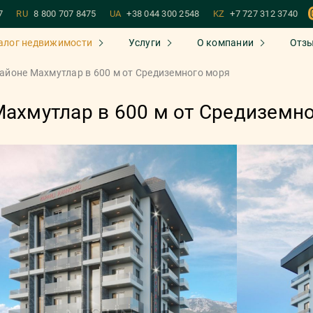
7
RU
8 800 707 8475
UA
+38 044 300 2548
KZ
+7 727 312 3740
алог недвижимости
Услуги
О компании
Отз
районе Махмутлар в 600 м от Средиземного моря
Махмутлар в 600 м от Средиземн