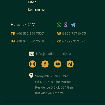
Блог
Контакты
На связи 24/7
TR
+90 532 399 7507
RU
8 800 707 8475
UA
+38 044 300 2548
KZ
+7 727 312 3740
info@nestin-property.ru
Saray mh. Yunus Emre
Cd.No: 26/B Elite Marine
Residence D Blok D34 Giriş
Kat Alanya/Antalya