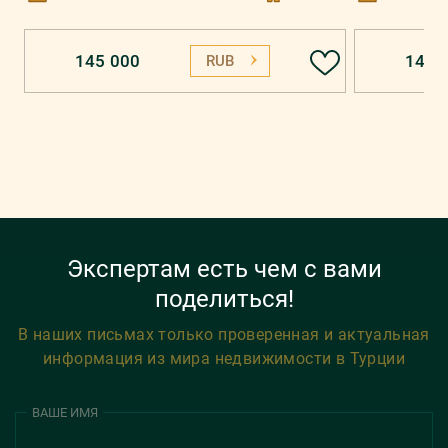
145 000
148 
RUB
Экспертам есть чем с вами
поделиться!
В наших письмах только проверенная и актуальная
информация из мира недвижимости в Турции
ВАШЕ ИМЯ