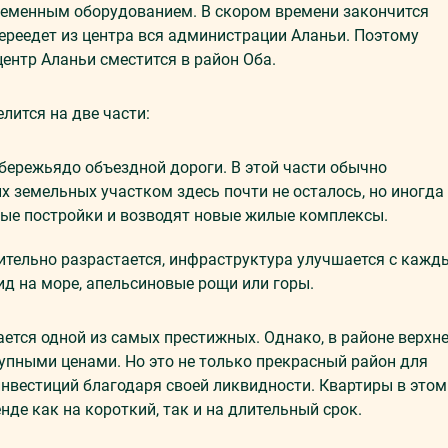
ременным оборудованием. В скором времени закончится
переедет из центра вся администрации Аланьи. Поэтому
центр Аланьи сместится в район Оба.
елится на две части:
ережьядо объездной дороги. В этой части обычно
 земельных участком здесь почти не осталось, но иногда
рые постройки и возводят новые жилые комплексы.
мительно разрастается, инфраструктура улучшается с каж
ид на море, апельсиновые рощи или горы.
ется одной из самых престижных. Однако, в районе верхн
пными ценами. Но это не только прекрасный район для
инвестиций благодаря своей ликвидности. Квартиры в этом
нде как на короткий, так и на длительный срок.