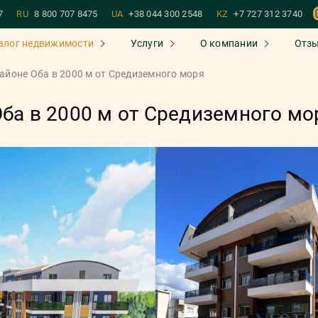
7
RU
8 800 707 8475
UA
+38 044 300 2548
KZ
+7 727 312 3740
алог недвижимости
Услуги
О компании
Отз
районе Оба в 2000 м от Средиземного моря
Оба в 2000 м от Средиземного мо