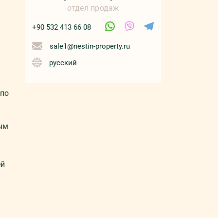
отдел продаж
+90 532 413 66 08
sale1@nestin-property.ru
русский
 по
дым
ей