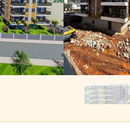
Получить индивидуальную
подборку объектов
Мы подготовим для вас
подборку лучших
предложений
от застройщиков Аланьи и
Антальи по вашим персональным запросам
Оставьте ваши контактные данные и наш менеджер свяжется 
вами для уточнения всех деталей
ВАШЕ ИМЯ
ТЕЛЕФОН
ОТПРАВИТЬ