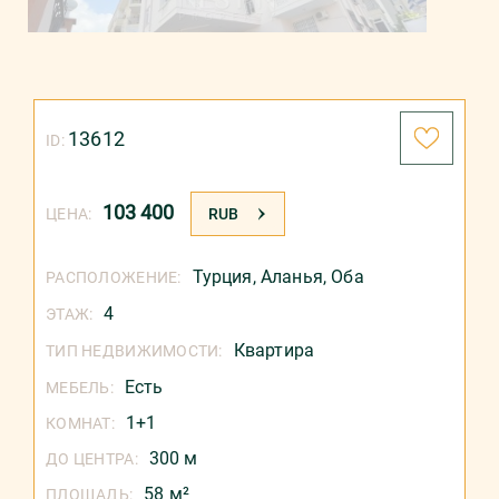
13612
ID:
103 400
ЦЕНА:
RUB
Турция
,
Аланья
,
Оба
РАСПОЛОЖЕНИЕ:
4
ЭТАЖ:
Квартира
ТИП НЕДВИЖИМОСТИ:
Есть
МЕБЕЛЬ:
1+1
КОМНАТ:
300 м
ДО ЦЕНТРА:
58 м²
ПЛОЩАДЬ: