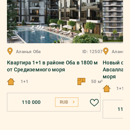
Аланья
Оба
ID:
12507
Аланья
Квартира 1+1 в районе Оба в 1800 м
Новый сов
от Средиземного моря
Авсаллар 
моря
1+1
50 м²
1+1, 2
110 000
RUB
110 