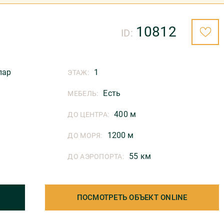
10812
ID:
лар
1
ЭТАЖ:
Есть
МЕБЕЛЬ:
400 м
ДО ЦЕНТРА:
1200 м
ДО МОРЯ:
55 км
ДО АЭРОПОРТА:
ПОСМОТРЕТЬ ОБЪЕКТ ONLINE