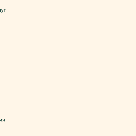
луг
ия