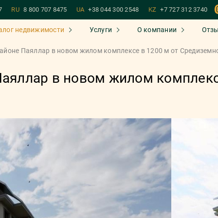
7
RU
8 800 707 8475
UA
+38 044 300 2548
KZ
+7 727 312 3740
алог недвижимости
Услуги
О компании
Отз
районе Паяллар в новом жилом комплексе в 1200 м от Средиземн
Паяллар в новом жилом комплекс