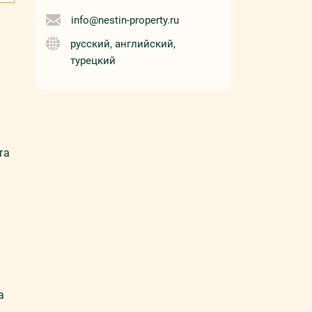
info@nestin-property.ru
русский, английский,
турецкий
та
а