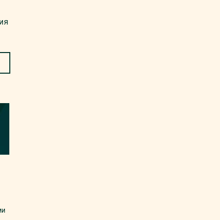
ия
ми