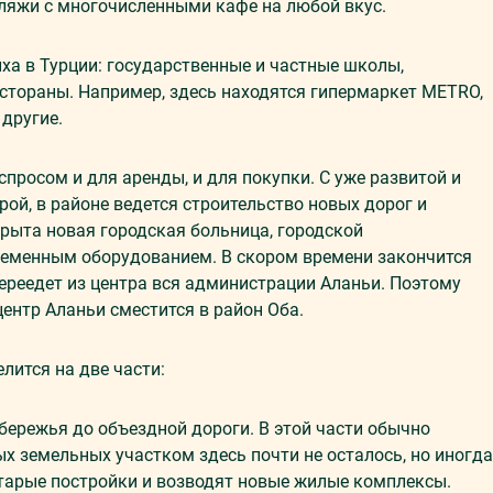
ляжи с многочисленными кафе на любой вкус.
ыха в Турции: государственные и частные школы,
естораны. Например, здесь находятся гипермаркет METRO,
 другие.
спросом и для аренды, и для покупки. С уже развитой и
й, в районе ведется строительство новых дорог и
крыта новая городская больница, городской
ременным оборудованием. В скором времени закончится
переедет из центра вся администрации Аланьи. Поэтому
центр Аланьи сместится в район Оба.
елится на две части:
ережья до объездной дороги. В этой части обычно
х земельных участком здесь почти не осталось, но иногда
тарые постройки и возводят новые жилые комплексы.