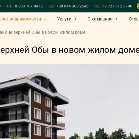
7
RU
8 800 707 8475
UA
+38 044 300 2548
KZ
+7 727 312 3740
алог недвижимости
Услуги
О компании
Отз
районе верхней Обы в новом жилом доме
верхней Обы в новом жилом дом