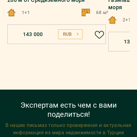
моря
1+1
68 м²
2+1
143 000
RUB
130 
Экспертам есть чем с вами
поделиться!
В наших письмах только проверенная и актуальная
информация из мира недвижимости в Турции