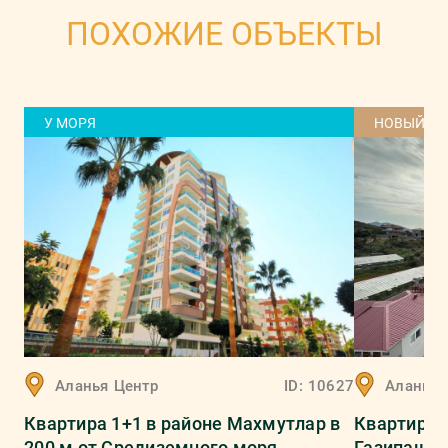
ПОХОЖИЕ ОБЪЕКТЫ
У МОРЯ
НОВЫЙ Д
Аланья
Центр
ID:
10627
Аланья
Квартира 1+1 в районе Махмутлар в
Квартира д
200 м от Средиземного моря
Газипаша 