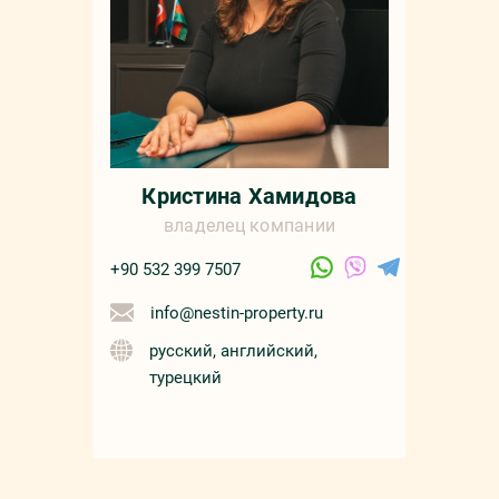
русс
Кристина Хамидова
владелец компании
+90 532 399 7507
info@nestin-property.ru
русский, английский,
турецкий