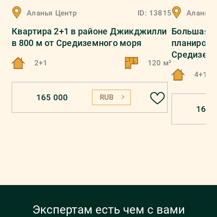
Аланья
Центр
ID:
13815
Аланья
Квартира 2+1 в районе Джикджилли
Большая к
в 800 м от Средиземного моря
планировко
Средиземн
2+1
120 м²
4+1
165 000
RUB
167 
Экспертам есть чем с вами