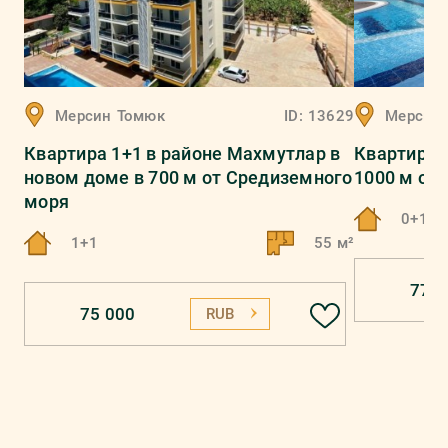
Мерсин
Томюк
ID:
13629
Мерсин
Квартира 1+1 в районе Махмутлар в
Квартира 1
новом доме в 700 м от Средиземного
1000 м от
моря
0+1
1+1
55 м²
77 0
75 000
RUB