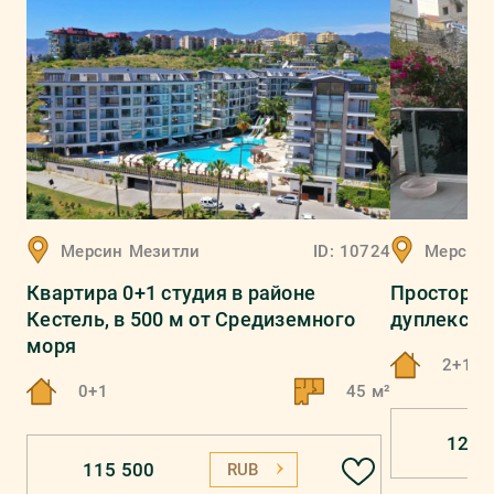
Мерсин
Мезитли
ID:
10724
Мерсин
Квартира 0+1 студия в районе
Просторна
Кестель, в 500 м от Средиземного
дуплекс 2
моря
2+1
0+1
45 м²
121 
115 500
RUB