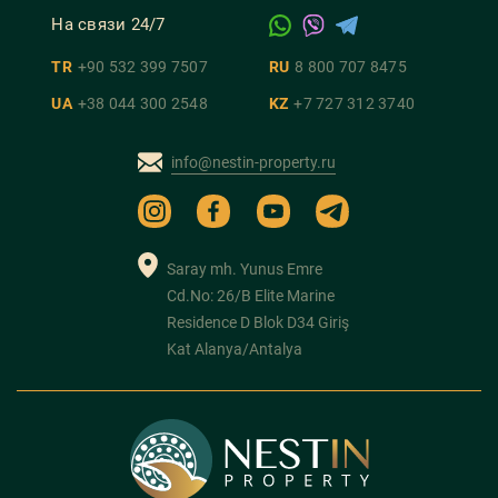
На связи 24/7
TR
+90 532 399 7507
RU
8 800 707 8475
UA
+38 044 300 2548
KZ
+7 727 312 3740
info@nestin-property.ru
Saray mh. Yunus Emre
Cd.No: 26/B Elite Marine
Residence D Blok D34 Giriş
Kat Alanya/Antalya