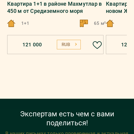
Квартира 1+1 в районе Махмутлар в
Квартира 
450 м от Средиземного моря
новом ЖК 
1+1
65 м²
121 000
123 
RUB
Экспертам есть чем с вами
поделиться!
В наших письмах только проверенная и актуальная