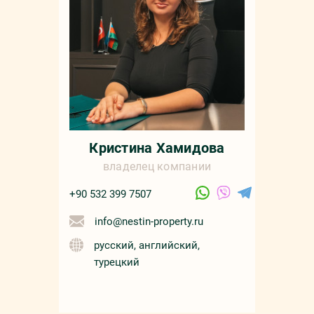
sale
русс
Кристина Хамидова
владелец компании
+90 532 399 7507
info@nestin-property.ru
русский, английский,
турецкий