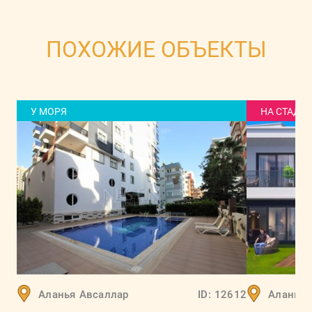
ПОХОЖИЕ ОБЪЕКТЫ
У МОРЯ
НА СТАДИ
Аланья
Авсаллар
ID:
12612
Аланья