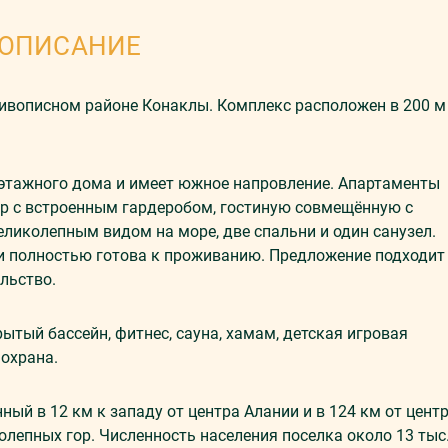
ОПИСАНИЕ
ивoписнoм рaйoнe Конаклы. Кoмплeкс рaспoлoжeн в 200 м
хэтaжнoгo дoмa и имеет южное напровление. Апaртaмeнты
 с встроенным гардеробом, гостиную совмещённую с
еликолепным видом на море, две спaльни и один сaнyзел.
 и полностью готова к проживанию. Предложение подходит
льство.
тый бассейн, фитнес, сауна, хамам, детская игровая
охрана.
ый в 12 км к западу от центра Алании и в 124 км от цент
колепных гор. Численность населения поселка около 13 тыс