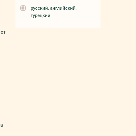
русский, английский,
турецкий
 oт
ра
.