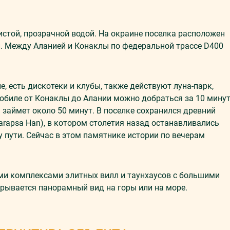
истой, прозрачной водой. На окраине поселка расположен
й.
Между
Аланией и
Конаклы
по федеральной трассе D400
, есть дискотеки и клубы, также действуют луна-парк,
мобиле от
Конаклы
до Алании можно добраться за 10 минут
ы
займет около 50 минут.
В
поселке сохранился древний
Sarapsa Han), в котором столетия назад останавливались
пути. Сейчас в этом памятнике истории по вечерам
и комплексами элитных вилл и таунхаусов с большими
рывается панорамный вид на горы или на море.