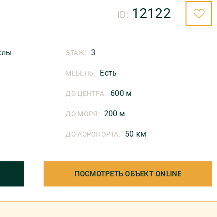
12122
ID:
клы
3
ЭТАЖ:
Есть
МЕБЕЛЬ:
600 м
ДО ЦЕНТРА:
200 м
ДО МОРЯ:
50 км
ДО АЭРОПОРТА:
ПОСМОТРЕТЬ ОБЪЕКТ ONLINE