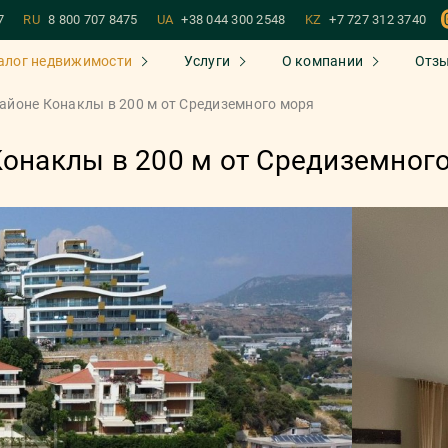
7
RU
8 800 707 8475
UA
+38 044 300 2548
KZ
+7 727 312 3740
алог недвижимости
Услуги
О компании
Отз
районе Конаклы в 200 м от Средиземного моря
Конаклы в 200 м от Средиземног