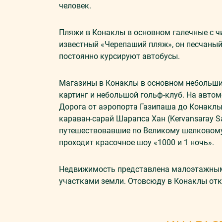
человек.
Пляжи в
Конаклы
в основном галечные с ч
известный «Черепаший пляж», он песчаны
постоянно курсируют автобусы.
Магазины в
Конаклы
в основном небольшие
картинг и небольшой гольф-клуб. На авто
Дорога от аэропорта
Газипаша
до
Конакл
караван-сарай
Шарапса
Хан (Kervansaray 
путешествовавшие по Великому шелковому 
проходит красочное шоу «1000 и 1 ночь».
Недвижимость представлена малоэтажным
участками земли. Отовсюду в
Конаклы
отк