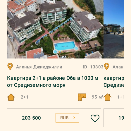
Аланья
Джикджилли
ID:
13803
Аланья
Квартира 2+1 в районе Оба в 1000 м
квартира 1
от Средиземного моря
Средиземн
2+1
95 м²
1+1
203 500
195 
RUB