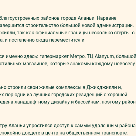
благоустроенных районов города Аланьи. Наравне
 завершится строительство большой новой администрации.
жилли, так как официальные границы несколько стерты. с
а, и постепенно сюда переместится и
ся именно здесь: гипермаркет Метро, ТЦ Alanyum, большо
кстильных магазинов, которые знакомы каждому новоселу
ьно строили свои жилые комплексы в Джикджилли и,
сих пор одни из лучших городских резиденций с хорошей
ведена ландшафтному дизайну и бассейнам, поэтому район
етру Аланьи упростился доступ к самым удаленным района
спокойно доедете в центр на общественном транспорте,