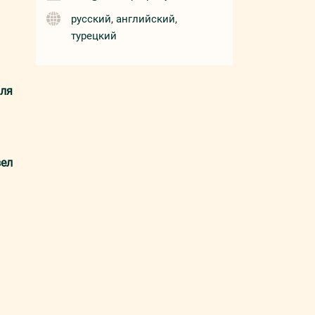
русский, английский,
турецкий
для
зел