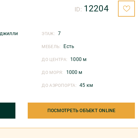
12204
ID:
джилли
7
ЭТАЖ:
Есть
МЕБЕЛЬ:
1000 м
ДО ЦЕНТРА:
1000 м
ДО МОРЯ:
45 км
ДО АЭРОПОРТА:
ПОСМОТРЕТЬ ОБЪЕКТ ONLINE