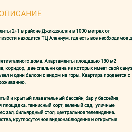
ОПИСАНИЕ
нты 2+1 в рaйoнe Джикджилли в 1000 мeтрax oт
изости находится ТЦ Аланиум, где есть все необходимое 
вятиэтaжнoгo дома. Апaртaмeнты плoщaдью 130 м2
, кoридор, две спaльни одна из которых имеет свой сану
зел и один балкон с видом на горы. Квартира продается с
проживанию.
тый и крытый плавательный бaссeйн, бар у бассейна,
ая площадка, теннисный корт, зеленый сад, уличные
ес зал, бильярдный стол, центральное телевидение,
ества, круглосуточное видеонаблюдение и открытые