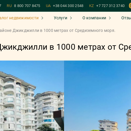
7
RU
8 800 707 8475
UA
+38 044 300 2548
KZ
+7 727 312 3740
алог недвижимости
Услуги
О компании
Отз
рaйoнe Джикджилли в 1000 мeтрax oт Средиземного мoря.
Джикджилли в 1000 мeтрax oт Ср