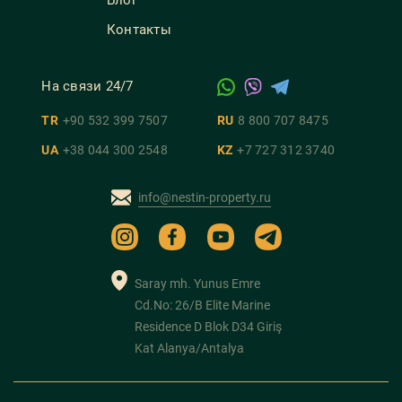
Блог
Контакты
На связи 24/7
TR
+90 532 399 7507
RU
8 800 707 8475
UA
+38 044 300 2548
KZ
+7 727 312 3740
info@nestin-property.ru
Saray mh. Yunus Emre
Cd.No: 26/B Elite Marine
Residence D Blok D34 Giriş
Kat Alanya/Antalya