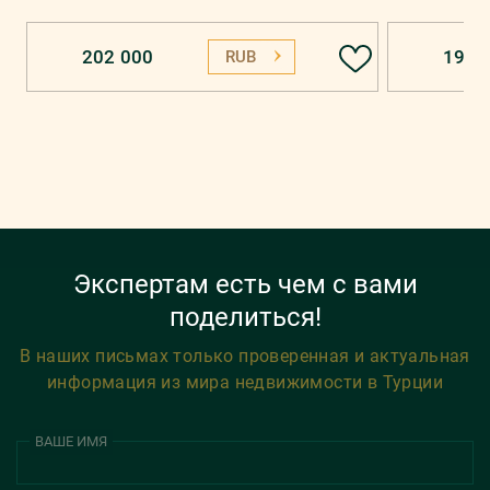
202 000
196 
RUB
Экспертам есть чем с вами
поделиться!
В наших письмах только проверенная и актуальная
информация из мира недвижимости в Турции
ВАШЕ ИМЯ