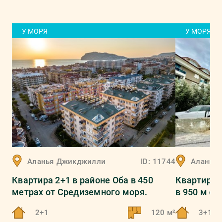
У МОРЯ
У МОРЯ
Аланья
Джикджилли
ID:
11744
Аланья
Квартира 2+1 в районе Оба в 450
Квартира 
метрах от Средиземного моря.
в 950 м о
2+1
120 м²
3+1