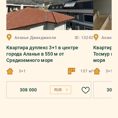
Аланья
Джикджилли
ID:
13242
Аланья
Квартира дуплекс 3+1 в центре
Квартира 
города Аланья в 550 м от
Тосмур в 
Средиземного моря
моря
3+1
137 м²
3+1
308 000
302 
RUB