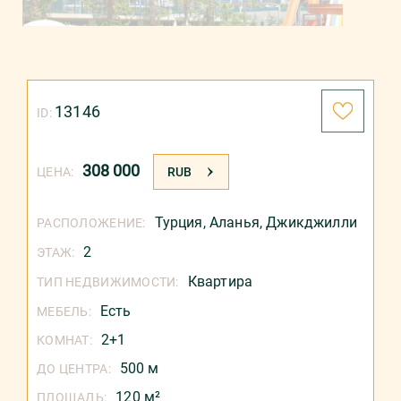
13146
ID:
308 000
ЦЕНА:
RUB
Турция
,
Аланья
,
Джикджилли
РАСПОЛОЖЕНИЕ:
2
ЭТАЖ:
Квартира
ТИП НЕДВИЖИМОСТИ:
Есть
МЕБЕЛЬ:
2+1
КОМНАТ:
500 м
ДО ЦЕНТРА:
120 м²
ПЛОЩАДЬ: