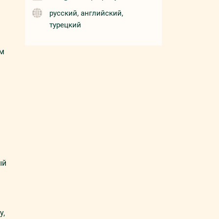
русский, английский,
турецкий
 м
ый
у,