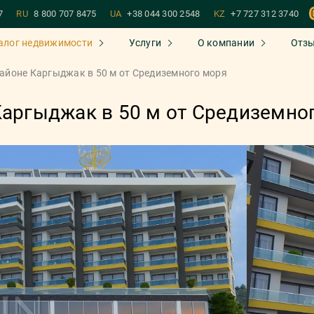
7
RU
8 800 707 8475
UA
+38 044 300 2548
KZ
+7 727 312 3740
алог недвижимости
Услуги
О компании
Отз
районе Каргыджак в 50 м от Средиземного моря
Каргыджак в 50 м от Средиземно