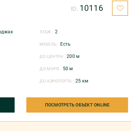
10116
ID:
ыджак
2
ЭТАЖ:
Есть
МЕБЕЛЬ:
200 м
ДО ЦЕНТРА:
50 м
ДО МОРЯ:
25 км
ДО АЭРОПОРТА:
ПОСМОТРЕТЬ ОБЪЕКТ ONLINE