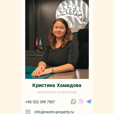
Мар
+90 532 4
sale
русс
Кристина Хамидова
владелец компании
+90 532 399 7507
info@nestin-property.ru