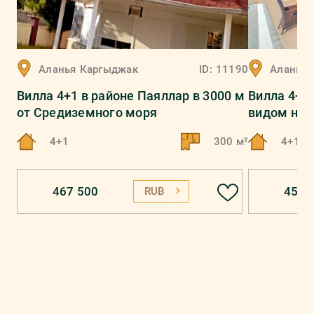
Аланья
Каргыджак
ID:
11190
Аланья
Вилла 4+1 в районе Паяллар в 3000 м
Вилла 4+1
от Средиземного моря
видом на 
4+1
300 м²
4+1
467 500
456 
RUB