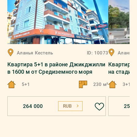
Аланья
Кестель
ID:
10073
Аланья
Квартира 5+1 в районе Джикджилли
Квартира 
в 1600 м от Средиземного моря
на стадии
5+1
230 м²
3+1
264 000
253 
RUB