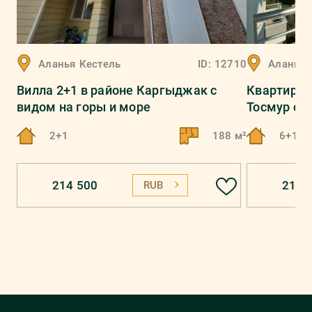
Аланья
Кестель
ID:
12710
Аланья
Вилла 2+1 в районе Каргыджак с
Квартира п
видом на горы и море
Тосмур с в
2+1
188 м²
6+1
214 500
218 
RUB