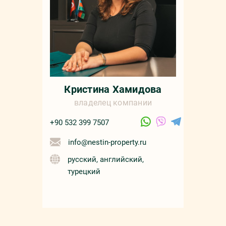
русс
Кристина Хамидова
владелец компании
+90 532 399 7507
info@nestin-property.ru
русский, английский,
турецкий