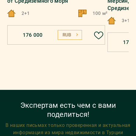
от Средиземного моря
Мерсин, Ме
Средиземн
2+1
100 м²
3+1
176 000
RUB
174 
Экспертам есть чем с вами
поделиться!
В наших письмах только проверенная и актуальная
информация из мира недвижимости в Турции