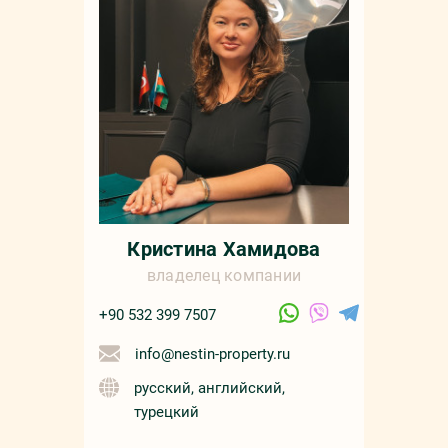
+90 532 4
sale
русс
Кристина Хамидова
владелец компании
+90 532 399 7507
info@nestin-property.ru
русский, английский,
турецкий