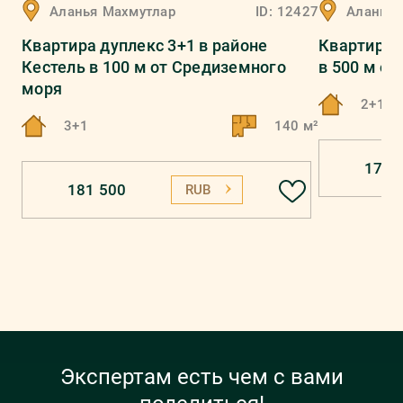
Аланья
Махмутлар
ID:
12427
Аланья
Квартира дуплекс 3+1 в районе
Квартира 
Кестель в 100 м от Средиземного
в 500 м о
моря
2+1
3+1
140 м²
170 
181 500
RUB
Экспертам есть чем с вами