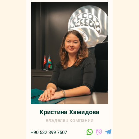
Мар
+90 532 4
sale
русс
Кристина Хамидова
владелец компании
+90 532 399 7507