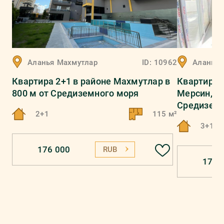
Аланья
Махмутлар
ID:
10962
Аланья
Квартира 2+1 в районе Махмутлар в
Квартира 
800 м от Средиземного моря
Мерсин, Ме
Средиземн
2+1
115 м²
3+1
176 000
RUB
174 