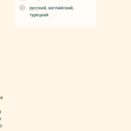
русский, английский,
турецкий
ие
а
о
о