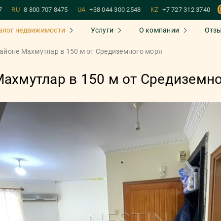
7
RU
8 800 707 8475
UA
+38 044 300 2548
KZ
+7 727 312 3740
алог недвижимости
Услуги
О компании
Отз
районе Махмутлар в 150 м от Средиземного моря
Махмутлар в 150 м от Средиземн