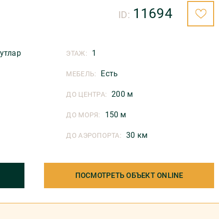
11694
ID:
утлар
1
ЭТАЖ:
Есть
МЕБЕЛЬ:
200 м
ДО ЦЕНТРА:
150 м
ДО МОРЯ:
30 км
ДО АЭРОПОРТА:
ПОСМОТРЕТЬ ОБЪЕКТ ONLINE