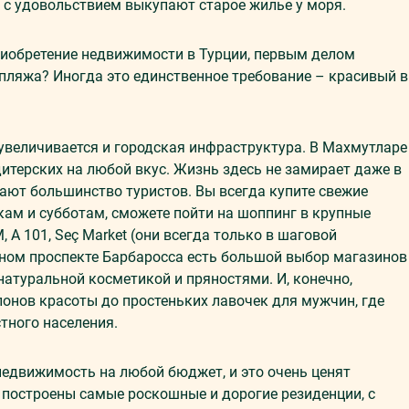
 с удовольствием выкупают старое жилье у моря.
риобретение недвижимости в Турции, первым делом
пляжа? Иногда это единственное требование – красивый 
 увеличивается и городская инфраструктура. В Махмутларе
дитерских на любой вкус. Жизнь здесь не замирает даже в
жают большинство туристов. Вы всегда купите свежие
ам и субботам, сможете пойти на шоппинг в крупные
, A 101, Seç Market (они всегда только в шаговой
ьном проспекте Барбаросса есть большой выбор магазинов
 натуральной косметикой и пряностями. И, конечно,
онов красоты до простеньких лавочек для мужчин, где
тного населения.
недвижимость на любой бюджет, и это очень ценят
сь построены самые роскошные и дорогие резиденции, с