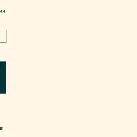
ия
ми